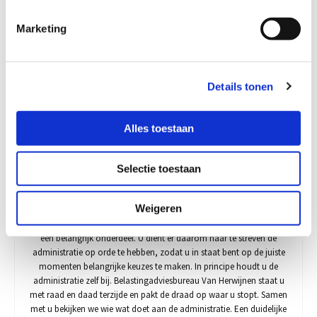
notaris. Wij zijn het gewend om met u mee te denken en om
tot passende oplossingen voor uw fiscale vraagstukken te komen.
Marketing
De verzorging van belastingaangiften betreft de
aangifte inkomstenbelasting voor ondernemers, dga’s en
vermogende particulieren of complexe aangiften alsmede de
aangifte vennootschapsbelasting voor rechtspersonen, zoals
Details tonen
besloten vennootschappen. Mocht het voorkomen dat er middels
regulier overleg met een inspecteur niet uit te komen is, dan
schromen wij niet om een bezwaar- en
Alles toestaan
beroepsprocedure in te gaan. Uiteraard alleen in overleg met u.
Selectie toestaan
Administratie
Weigeren
Voor een goede sturing van uw onderneming is de administratie
een belangrijk onderdeel. U dient er daarom naar te streven de
administratie op orde te hebben, zodat u in staat bent op de juiste
momenten belangrijke keuzes te maken. In principe houdt u de
administratie zelf bij. Belastingadviesbureau Van Herwijnen staat u
met raad en daad terzijde en pakt de draad op waar u stopt. Samen
met u bekijken we wie wat doet aan de administratie. Een duidelijke