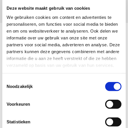
graag met al uw fiscale, administratieve en HR zaken.
De koffie en thee staan al voor u klaar.
Deze website maakt gebruik van cookies
We gebruiken cookies om content en advertenties te
personaliseren, om functies voor social media te bieden
en om ons websiteverkeer te analyseren. Ook delen we
Wij zijn gespecialiseerd in:
informatie over uw gebruik van onze site met onze
partners voor social media, adverteren en analyse. Deze
partners kunnen deze gegevens combineren met andere
informatie die u aan ze heeft verstrekt of die ze hebben
Fiscale zaken
verzameld op basis van uw gebruik van hun services.
Graag beantwoorden wij uw vragen op fiscaal gebied. Daarnaast
Toestemmingsselectie
selecteren wij vanuit de jaarrekening en belastingaangiften tijdig de
Noodzakelijk
onderwerpen die in aanmerking komen voor bijsturing en maatwerk
wat betreft uw fiscale positie. Onze belastingadviseur P.A. (Ton) van
Herwijnen is aangesloten bij het Register Belastingadviseurs,
Voorkeuren
waarmee de kwaliteit van de dienstverlening is gewaarborgd. Bij de
advisering wordt rekening gehouden met zowel uw zakelijke
belangen als uw privésituatie. Bij het fiscale advies begeleiden wij u
Statistieken
het gehele traject, waar nodig met behulp van een specialist of