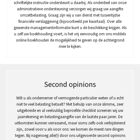
schriftelijke instructie ondersteunt u daarbij. Als onderdeel van onze
administratieve ondersteuning verzorgen wij graag uw aangifte
omzetbelasting. Graag zijn wij u van dienst met tussentijdse
financiële verslaggeving (bijvoorbeeld per kwartaal). Over alle
gewenste managementinformatie kunt u de beschikking krijgen. Als
u zelf uw boekhouding voert, is het vrij eenvoudig om ons middels
online boekhouden de mogelijkheid te geven op de achtergrond
mee te kijken.
Second opinions
Wilt u als ondernemer of vermogende particulier weten of u echt
niet te veel belasting betaalt? Met behulp van onze slimme, zeer
uitgebreide en al veelvuldig beproefde checklist screenen wij uw
jaarrekening en belastingaangifte van de laatste paar jaren. De
uitkomsten kunnen verrassend, maar soms zelfs ook verbijsterend
zijn, zowel voor u als voor ons: we komen de meest rare dingen
tegen. Bij nagenoeg alle(!) door ons uitgevoerde second opinions